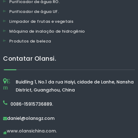
Purificador de água RO.
Purificador de água UF.
Limpador de frutas e vegetais
Máquina de inalação de hidrogênio
Produtos de beleza
Contatar Olansi.
E
Buidling 1, No.1 da rua Haiyi, cidade de Lanhe, Nansha
m
District, Guangzhou, China
0086-15915736889.
daniel@olansgz.com

www.olansichina.com.
