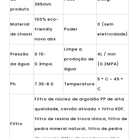
365mm
produto
100% eco-
Material
0 (sem
friendly
Poder
de chassi
eletricidade)
novo abs
Limpe a
Pressão
0.15-
4L / min
produção de
da água
0.3mpa.
(0.2MPA)
água
5 ° C ~ 45 °
Ph.
7.35-8.0.
Temperatura
C
Filtro de núcleo de algodão PP de alta
qualidade, carvão ativado + filtro KDF,
filtro de resina de troca iônica, filtro de
Filtro
pedra mineral natural, filtro de pedra