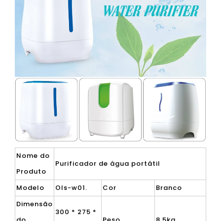
Nome do
Purificador de água portátil
Produto
Modelo
Ols-w01.
Cor
Branco
Dimensão
300 * 275 *
do
Peso
8.5kg.