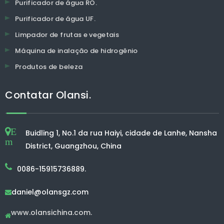
Purificador de água RO.
Purificador de água UF.
Limpador de frutas e vegetais
Máquina de inalação de hidrogênio
Produtos de beleza
Contatar Olansi.
E
Buidling 1, No.1 da rua Haiyi, cidade de Lanhe, Nansha
m
District, Guangzhou, China
0086-15915736889.
daniel@olansgz.com

www.olansichina.com.
