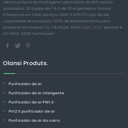
fábrica própria de montagem! Laboratório de 600 metros
HEPA com ajuste
liberação de íons
quadrados, 30 Equipe de P & D de 30 engenheiros. Somos
tranquilo,
negativos e
Prfessional em ODM, Serviços OEM! 3.000 PCs por dia de
purificador do ar
umidificador
capacidade de produção! 100% de envelhecimento para
da sala pequena
produção em massa! CE, CB, ROHS, SASO, CQC, CCC Aproval &
para alergias
ISO 9001: 2008 Certificado!
Olansi Produts.
Purificador de ar
Purificador de ar inteligente
Purificador de ar PM1.0.
Pm2.5 purificador de ar
Purificador de ar do carro.