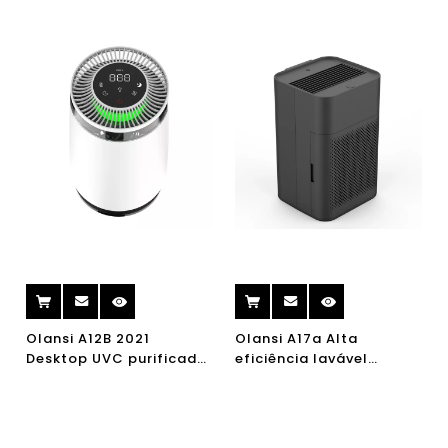
Olansi A12B 2021
Olansi A17a Alta
Desktop UVC purificador
eficiência lavável
de ar HEPA filtro
purificador de ar não
purificador de ar
consumível para área
purificador de ar limpo
de trabalho de
qualidade pm2.5
escritório em casa