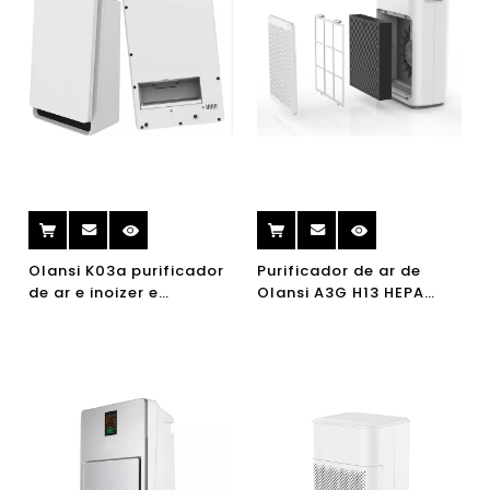
Olansi K03a purificador
Purificador de ar de
de ar e inoizer e
Olansi A3G H13 HEPA
umidificador 3 em 1, 7
com o sensor de Japão
fases purificação HEPA
PM2.5 Display para sala
filtro
de fumaça