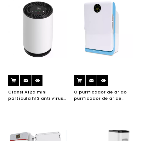
Olansi A12a mini
O purificador de ar do
partícula h13 anti vírus
purificador de ar de
home hepa purificador
Olansi K01a HEPA com
de ar uvc purificador de
ajuste tranquilo,
ar purificador de ar
purificador do ar da
desktop
sala pequena para
alergias