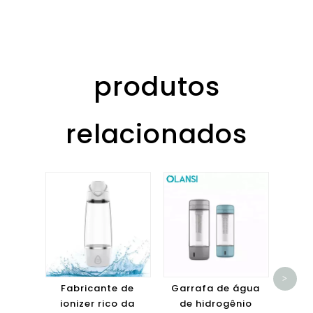
produtos
relacionados
Garr
de
>
port
Fabricante de
Garrafa de água
com
ionizer rico da
de hidrogênio