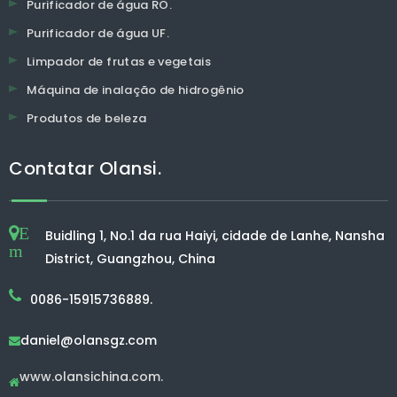
Purificador de água RO.
Purificador de água UF.
Limpador de frutas e vegetais
Máquina de inalação de hidrogênio
Produtos de beleza
Contatar Olansi.
E
Buidling 1, No.1 da rua Haiyi, cidade de Lanhe, Nansha
m
District, Guangzhou, China
0086-15915736889.
daniel@olansgz.com

www.olansichina.com.
