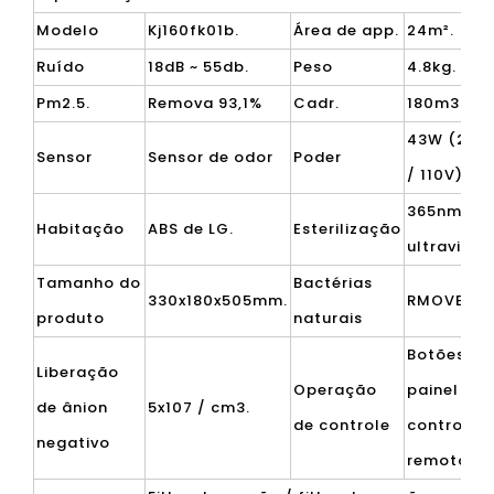
Modelo
Kj160fk01b.
Área de app.
24m².
Ruído
18dB ~ 55db.
Peso
4.8kg.
Pm2.5.
Remova 93,1%
Cadr.
180m3 / H.
43W (220
Sensor
Sensor de odor
Poder
/ 110V)
365nm luz
Habitação
ABS de LG.
Esterilização
ultraviole
Tamanho do
Bactérias
330x180x505mm.
RMOVE 96
produto
naturais
Botões do
Liberação
Operação
painel +
de ânion
5x107 / cm3.
de controle
controle
negativo
remoto