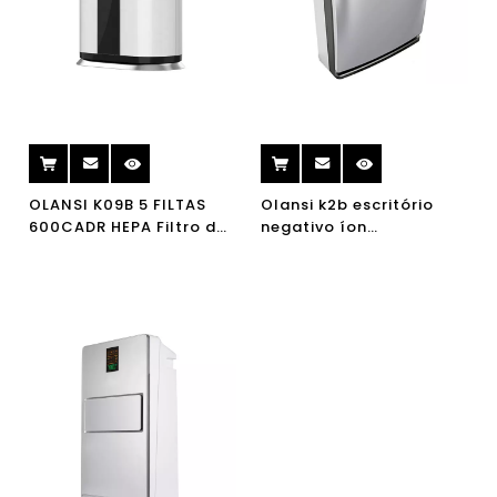
OLANSI K09B 5 FILTAS
Olansi k2b escritório
600CADR HEPA Filtro de
negativo íon
ar purificador de ar íon
purificadores portátil
negativo purificador de
hepa filtro umidificador
ar de esterilizador de ar
ionizer ar purificador de
para casa
ar home