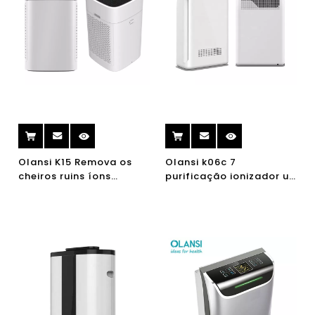
Olansi K15 Remova os
Olansi k06c 7
cheiros ruins íons
purificação ionizador uv
negativos refrescante
luz purificador de ar
purificadores de ar de
anti vírus bactérias
ionizador de ar
negativas ion
Purificadores de ar em
purificador de ar de ar
casa com aprovação CE
limpador de ar
RoHS