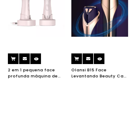
2 em 1 pequena face
Olansi B15 Face
profunda máquina de
Levantando Beauty Care
limpeza dispositivos
Instrument
nutrição por
Rejuvenescimento da
importação ultra-
Pele Elétrica
sônica + esterilização
Instrumento Facial
UVC para a cabeça de
pincel