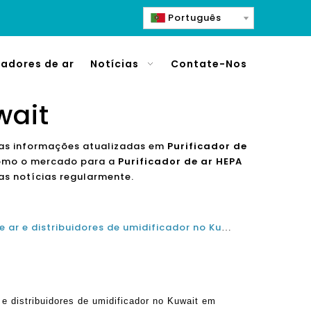
Português
cadores de ar
Notícias
Contate-Nos
wait
 as informações atualizadas em
Purificador de
omo o mercado para a
Purificador de ar HEPA
s notícias regularmente.
Qual é o melhor purificador de ar e distribuidores de umidificador no Kuwait em 2021 e 2022?
 e distribuidores de umidificador no Kuwait em