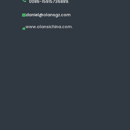
0086-15915736889.
daniel@olansgz.com

www.olansichina.com.
