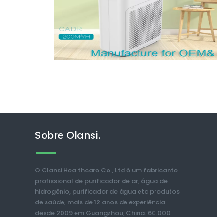
Sobre Olansi.
O Olansi Healthcare Co., Ltd é um fabricante
profissional de purificador de ar, água de
hidrogênio, purificador de água etc produtos
de saúde, mais de 12 anos de experiência
desde 2009 em Guangzhou, China. 60.000