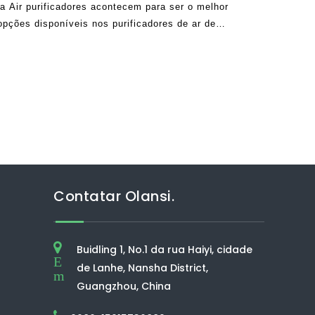
a Air purificadores acontecem para ser o melhor
pções disponíveis nos purificadores de ar de
O mercado de purificação de ar levou o mundo
Contatar Olansi.
Buidling 1, No.1 da rua Haiyi, cidade
E
de Lanhe, Nansha District,
m
Guangzhou, China