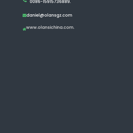
0086-15915736889.
daniel@olansgz.com

www.olansichina.com.
