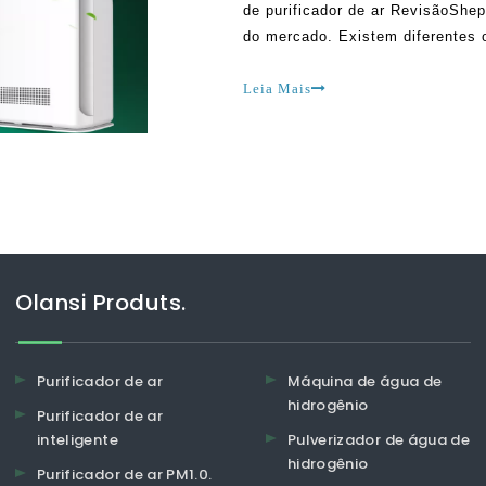
de purificador de ar RevisãoShep
do mercado. Existem diferentes o
Olansi que se pode selecionar. 
pela tempestade, e há muitos c
Leia Mais
Olansi Produts.
Purificador de ar
Máquina de água de
hidrogênio
Purificador de ar
inteligente
Pulverizador de água de
hidrogênio
Purificador de ar PM1.0.