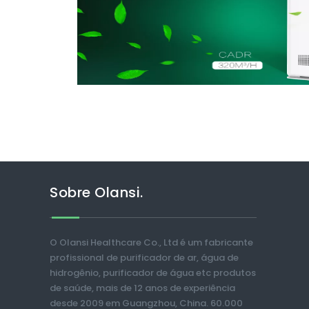
Sobre Olansi.
O Olansi Healthcare Co., Ltd é um fabricante
profissional de purificador de ar, água de
hidrogênio, purificador de água etc produtos
de saúde, mais de 12 anos de experiência
desde 2009 em Guangzhou, China. 60.000