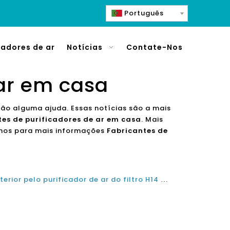
Português
cadores de ar
Notícias
Contate-Nos
 ar em casa
arão alguma ajuda. Essas notícias são a mais
tes de purificadores de ar em casa
. Mais
-nos para mais informações
Fabricantes de
Melhorar a qualidade do ar interior pelo purificador de ar do filtro H14 HEPA e se os purificadores de ar em casa funcionam