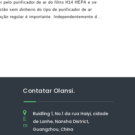
or pelo purificador de ar do filtro H14 HEPA e se
tão sem dinheiro do tipo de purificador de ar
nção regular é importante. Independentemente de
rificadores de ar de UVC, purificadores de ar
ns negativos,
Contatar Olansi.
Buidling 1, No.1 da rua Haiyi, cidade
E
de Lanhe, Nansha District,
m
Guangzhou, China