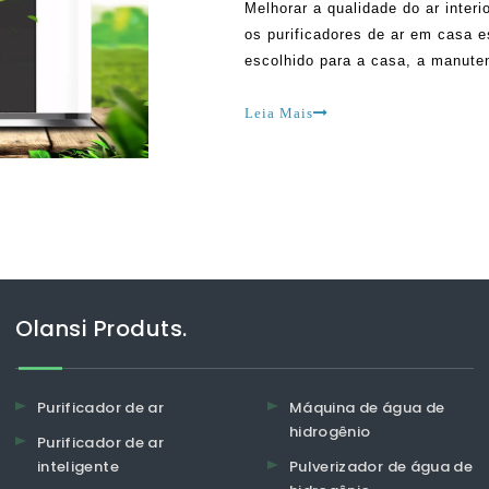
Melhorar a qualidade do ar interi
os purificadores de ar em casa es
escolhido para a casa, a manute
ser purificadores de ar HEPA, pu
pm2.5, purificadores de ar de ío
Leia Mais
Olansi Produts.
Purificador de ar
Máquina de água de
hidrogênio
Purificador de ar
inteligente
Pulverizador de água de