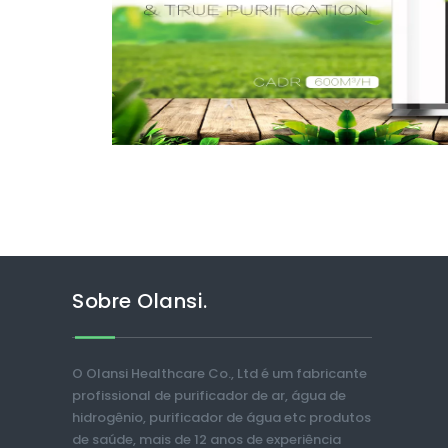
Sobre Olansi.
O Olansi Healthcare Co., Ltd é um fabricante
profissional de purificador de ar, água de
hidrogênio, purificador de água etc produtos
de saúde, mais de 12 anos de experiência