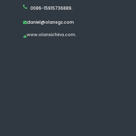
0086-15915736889.
daniel@olansgz.com

www.olansichina.com.
