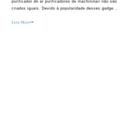
purificador de ar purificadores de machininair não são
criados iguais. Devido à popularidade desses gadgets
hoje, ajuda a entender os diferentes modos de
purificação que existem para ajudar no processo de
Leia Mais
decisão. China purificadores de ar podem ser
escolhidos com base em