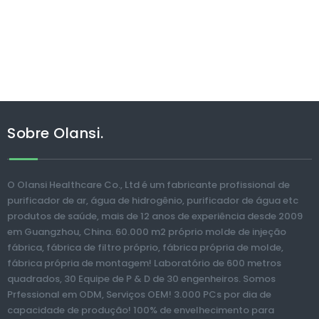
Sobre Olansi.
O Olansi Healthcare Co., Ltd é um fabricante profissional de
purificador de ar, água de hidrogênio, purificador de água etc
produtos de saúde, mais de 12 anos de experiência desde 2009
em Guangzhou, China. 60.000 m2 próprio molde de injeção
fábrica, fábrica de filtro próprio, fábrica própria de molde,
fábrica própria de montagem! Laboratório de 600 metros
quadrados, 30 Equipe de P & D de 30 engenheiros. Somos
Prfessional em ODM, Serviços OEM! 3.000 PCs por dia de
capacidade de produção! 100% de envelhecimento para