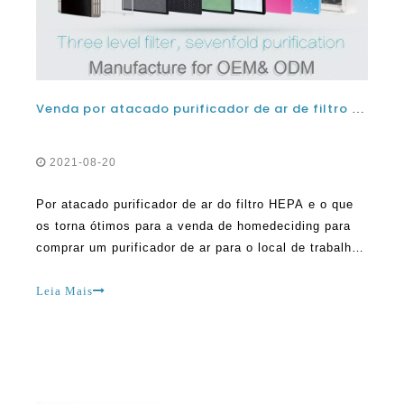
Venda por atacado purificador de ar de filtro HEPA e o que os torna ótimos para casa
2021-08-20
Por atacado purificador de ar do filtro HEPA e o que
os torna ótimos para a venda de homedeciding para
comprar um purificador de ar para o local de trabalho
ou a casa é uma coisa importante. É possível
escolher um purificador de ar de qualquer lugar. Há
Leia Mais
tantos catálogos em todos os negócios, ofertas on-
line e algumas ofertas loucas relacionadas a casa