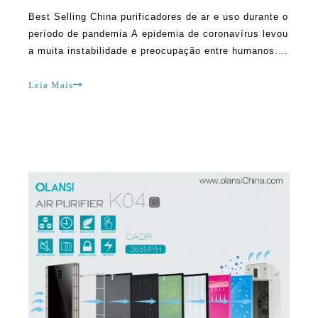
Best Selling China purificadores de ar e uso durante o
período de pandemia A epidemia de coronavírus levou
a muita instabilidade e preocupação entre humanos.
As coisas ainda são instáveis. Para a maioria das
pessoas, há a crença de que manter a ventilação
Leia Mais
perfeita dentro da casa pode ajudar a evitar o perigo.
Muitos beli.