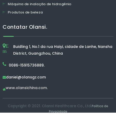
Máquina de inalação de hidrogênio
Produtos de beleza
Contatar Olansi.
E
Buidling 1, No.1 da rua Haiyi, cidade de Lanhe, Nansha
m
District, Guangzhou, China
0086-15915736889.
daniel@olansgz.com

www.olansichina.com.

Copyright © 2021. Olansi Healthcare Co., Ltd.
Política de
Privacidade