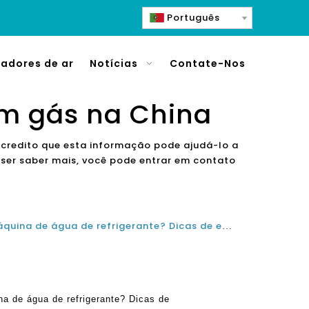
Português
cadores de ar
Notícias
Contate-Nos
m gás na China
 acredito que esta informação pode ajudá-lo a
uiser saber mais, você pode entrar em contato
Tendo problemas com sua máquina de água de refrigerante? Dicas de especialistas da sua fábrica local de fabricante de água brilhante
a de água de refrigerante? Dicas de