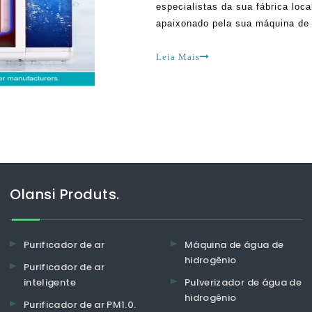
especialistas da sua fábrica loca
apaixonado pela sua máquina de 
essas unidades têm limitações a
d'água obstinados, isso pode se
Leia Mais
Olansi Produts.
Purificador de ar
Máquina de água de
hidrogênio
Purificador de ar
inteligente
Pulverizador de água de
hidrogênio
Purificador de ar PM1.0.