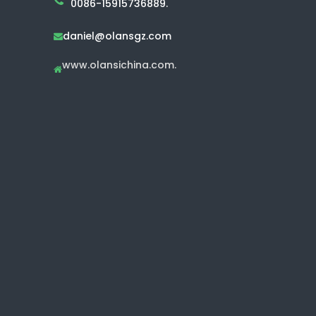
0086-15915736889.
daniel@olansgz.com

www.olansichina.com.
