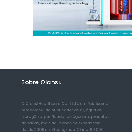
Sobre Olansi.
O Olansi Healthcare Co., Ltd é um fabricante
profissional de purificador de ar, água de
hidrogênio, purificador de água etc produtos
de saúde, mais de 12 anos de experiência
desde 2009 em Guangzhou, China. 60.000