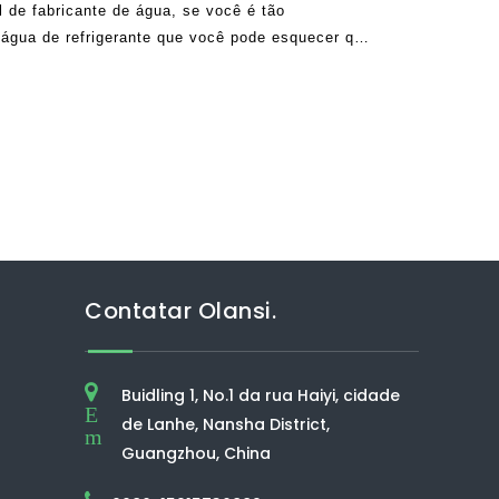
l de fabricante de água, se você é tão
água de refrigerante que você pode esquecer que
té desenvolver alguns problemas. Para bebedores
r como o fim de
Contatar Olansi.
Buidling 1, No.1 da rua Haiyi, cidade
E
de Lanhe, Nansha District,
m
Guangzhou, China