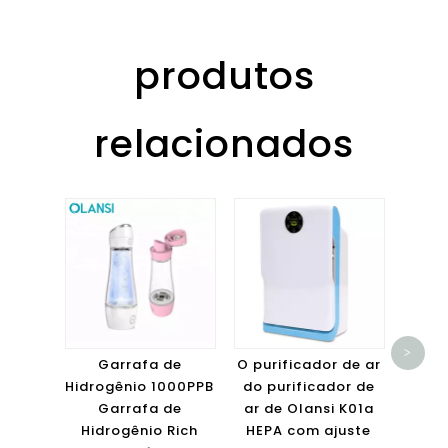
produtos
relacionados
OLAN
Verd
>
de Ar
Garrafa de
O purificador de ar
F
Hidrogênio 1000PPB
do purificador de
Garrafa de
ar de Olansi K01a
Hidrogênio Rich
HEPA com ajuste