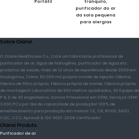
Portátil
tranquilo,
purificador do ar
da sala pequena
para alergias
Sobre Olansi.
O Olansi Healthcare Co., Ltd é um fabricante profissional de
purificador de ar, água de hidrogênio, purificador de água etc
produtos de saúde, mais de 12 anos de experiência desde 2009
em Guangzhou, China. 60.000 m2 próprio molde de injeção
fábrica, fábrica de filtro próprio, fábrica própria de molde,
fábrica própria de montagem! Laboratório de 600 metros
quadrados, 30 Equipe de P & D de 30 engenheiros. Somos
Prfessional em ODM, Serviços OEM! 3.000 PCs por dia de
capacidade de produção! 100% de envelhecimento para
produção em massa! CE, CB, ROHS, SASO, CQC, CCC Aproval &