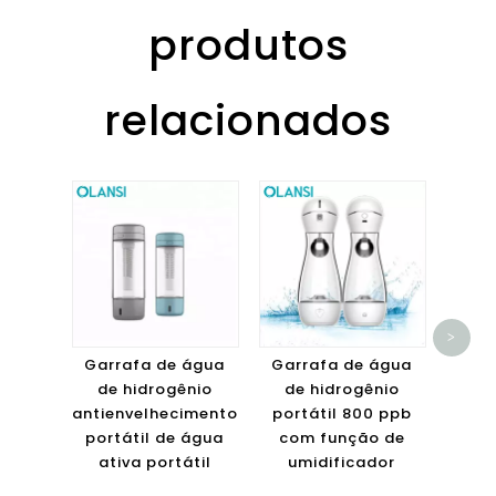
produtos
relacionados
G
hi
>
garra
Garrafa de água
Garrafa de água
água 
de hidrogênio
de hidrogênio
do h
antienvelhecimento
portátil 800 ppb
SP
portátil de água
com função de
ativa portátil
umidificador