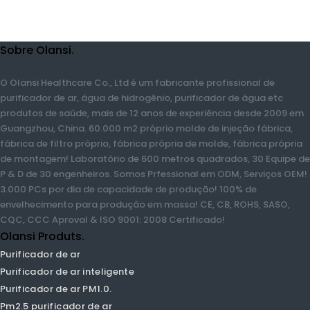
Sobre Olansi.
O Olansi Healthcare Co., Ltd é um fabricante profissional de
purificador de ar, água de hidrogênio, purificador de água etc
produtos de saúde, mais de 12 anos de experiência desde 2009
em Guangzhou, China. 60.000 m2 próprio molde de injeção
fábrica, fábrica de filtro próprio, fábrica própria de molde,
fábrica própria de montagem! Laboratório de 600 metros
quadrados, 30 Equipe de P & D de 30 engenheiros. Somos
Prfessional em ODM, Serviços OEM! 3.000 PCs por dia de
capacidade de produção! 100% de envelhecimento para
produção em massa! CE, CB, ROHS, SASO, CQC, CCC Aproval &
ISO 9001: 2008 Certificado!